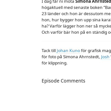
I dag får ni möta
Simona Ahrnsted
högaktuell med senaste boken ”Bara 
23 länder och hon är dessutom me
hon, hur bygger hon upp sina kar
ha? Varför lägger hon ner så mycke
Och varför bär hon på en ständig o
Tack till
Johan Kuno
för grafisk mag
för foto på Simona Ahrnstedt,
Josh
för klippning.
Episode Comments