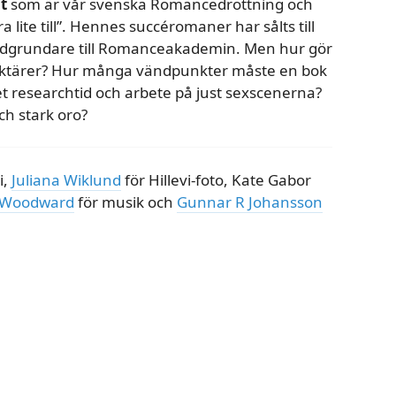
t
som är vår svenska Romancedrottning och
lite till”. Hennes succéromaner har sålts till
dgrundare till Romanceakademin. Men hur gör
aktärer? Hur många vändpunkter måste en bok
t researchtid och arbete på just sexscenerna?
ch stark oro?
i,
Juliana Wiklund
för Hillevi-foto, Kate Gabor
 Woodward
för musik och
Gunnar R Johansson