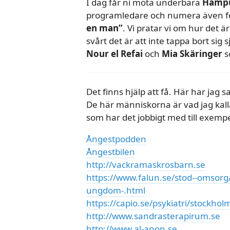
I dag får ni möta underbara
Hampu
programledare och numera även förf
en man”
. Vi pratar vi om hur det ä
svårt det är att inte tappa bort si
Nour el Refai
och
Mia Skäringer
s
Det finns hjälp att få. Här har jag s
De här människorna är vad jag kall
som har det jobbigt med till exempe
Ångestpodden
Ångestbilen
http://vackramaskrosbarn.se
https://www.falun.se/stod--omsorg/
ungdom-.html
https://capio.se/psykiatri/stockhol
http://www.sandrasterapirum.se
http://www.al-anon.se