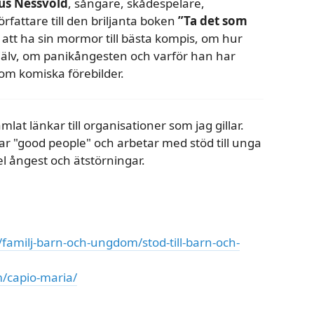
s Nessvold
, sångare, skådespelare,
attare till den briljanta boken
”Ta det som
r att ha sin mormor till bästa kompis, om hur
g själv, om panikångesten och varför han har
om komiska förebilder.
amlat länkar till organisationer som jag gillar.
ar "good people" och arbetar med stöd till unga
l ångest och ätstörningar.
familj-barn-och-ungdom/stod-till-barn-och-
m/capio-maria/