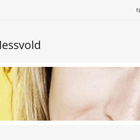
E
essvold